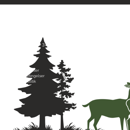
Kontaktinfo
Åbni
Jagt & Hund
Mand
Skarridsøgade 31 B
Tirsd
4450 Jyderup
Onsd
22 75 37 30
Torsd
Freda
Byttebetingelser
Lørda
Handelsbetingelser
Sønd
Privatlivspolitik
Hell