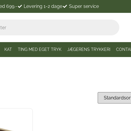
ved 699.-
Levering 1-2 dage
Super service
KAT
TING MED EGET TRYK
JÆGERENS TRYKKERI
CONTA