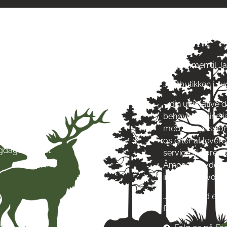
ngstider
Om Jagt 
ag: kl. 10-17
Velkommen til J
ag: kl. 10-17
Jagtbutikken i J
ag: kl. 10-17
ag: kl. 10-17
– din ultimative d
g: kl. 10-17
behøver til dine 
g: kl. 10-13
med stor passion
ag: Lukket
os efter at leve
igdage: Lukket
service til vore
Åmosen i Jyderup
inspirere af vore
Jagt & Hund er me
fællesskab!