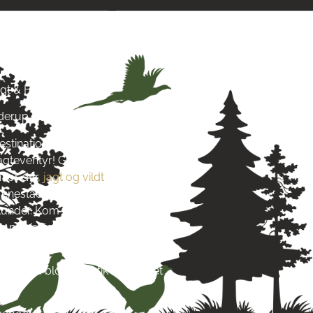
& Hund
agt & Hund
yderup
estination for alt, hvad du
jagteventyr! Grundlagt i 2016
 for dyr,
jagt og vildt
. Vi stræber
re enestående produkter og
s kunder. Kom og besøg os tæt på
 på Vestsjælland og lad dig
s passion.
re end blot en butik – det er et