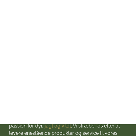
Mandag: kl. 10-17
Tirsdag: kl. 10-17
Onsdag: kl. 10-17
Torsdag: kl. 10-17
Fredag: kl. 10-17
Lørdag: kl. 10-13
Søndag: Lukket
Helligdage: Lukket
Om Jagt & Hund
Velkommen til Jagt & Hund
Jagtbutikken i Jyderup
– din ultimative destination for alt, hvad du behøver
til dine jagteventyr! Grundlagt i 2016 med stor
passion for dyr,
jagt og vildt
. Vi stræber os efter at
levere enestående produkter og service til vores