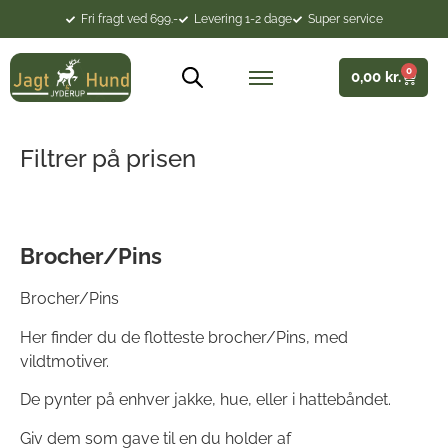
Fri fragt ved 699.-
Levering 1-2 dage
Super service
0
0,00
kr.
Filtrer på prisen
Brocher/Pins
Brocher/Pins
Her finder du de flotteste brocher/Pins, med
vildtmotiver.
De pynter på enhver jakke, hue, eller i hattebåndet.
Giv dem som gave til en du holder af