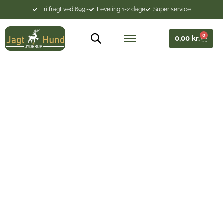
Fri fragt ved 699.-
Levering 1-2 dage
Super service
0
0,00
kr.