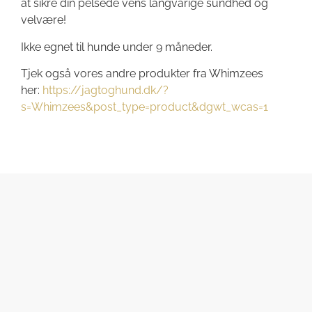
at sikre din pelsede vens langvarige sundhed og
velvære!
Ikke egnet til hunde under 9 måneder.
Tjek også vores andre produkter fra Whimzees
her:
https://jagtoghund.dk/?
s=Whimzees&post_type=product&dgwt_wcas=1