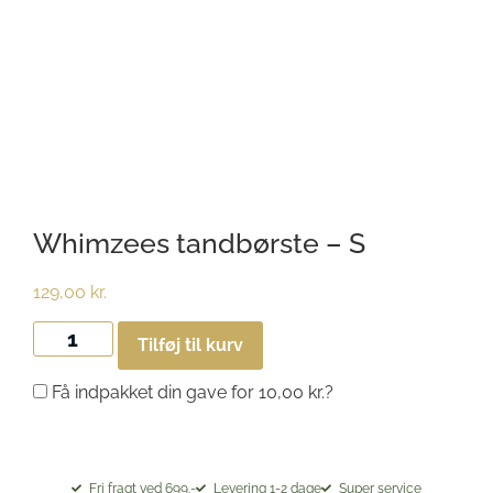
Whimzees tandbørste – S
129,00
kr.
Tilføj til kurv
Få indpakket din gave for
10,00
kr.
?
Fri fragt ved 699.-
Levering 1-2 dage
Super service