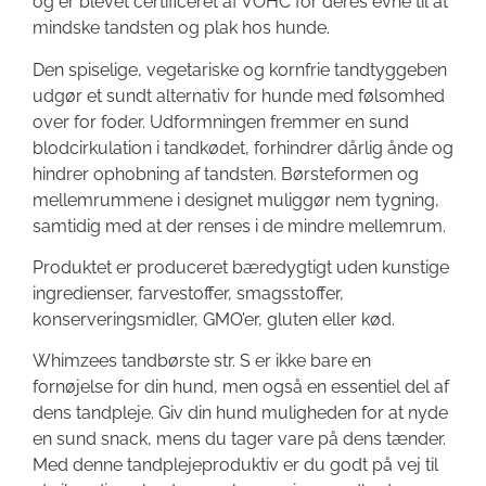
og er blevet certificeret af VOHC for deres evne til at
mindske tandsten og plak hos hunde.
Den spiselige, vegetariske og kornfrie tandtyggeben
udgør et sundt alternativ for hunde med følsomhed
over for foder. Udformningen fremmer en sund
blodcirkulation i tandkødet, forhindrer dårlig ånde og
hindrer ophobning af tandsten. Børsteformen og
mellemrummene i designet muliggør nem tygning,
samtidig med at der renses i de mindre mellemrum.
Produktet er produceret bæredygtigt uden kunstige
ingredienser, farvestoffer, smagsstoffer,
konserveringsmidler, GMO’er, gluten eller kød.
Whimzees tandbørste str. S er ikke bare en
fornøjelse for din hund, men også en essentiel del af
dens tandpleje. Giv din hund muligheden for at nyde
en sund snack, mens du tager vare på dens tænder.
Med denne tandplejeproduktiv er du godt på vej til