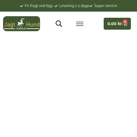
Fri fragt ved 699.-
Levering 1-2 dage
Super service
0
0,00
kr.