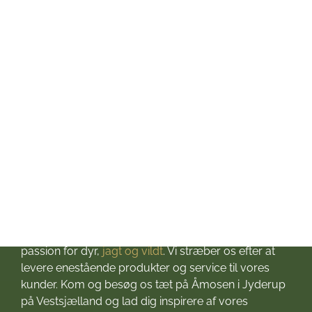
Onsdag: kl. 10-17
Torsdag: kl. 10-17
Fredag: kl. 10-17
Lørdag: kl. 10-13
Søndag: Lukket
Helligdage: Lukket
Om Jagt & Hund
Velkommen til Jagt & Hund
Jagtbutikken i Jyderup
– din ultimative destination for alt, hvad du behøver
til dine jagteventyr! Grundlagt i 2016 med stor
passion for dyr,
jagt og vildt
. Vi stræber os efter at
levere enestående produkter og service til vores
kunder. Kom og besøg os tæt på Åmosen i Jyderup
på Vestsjælland og lad dig inspirere af vores