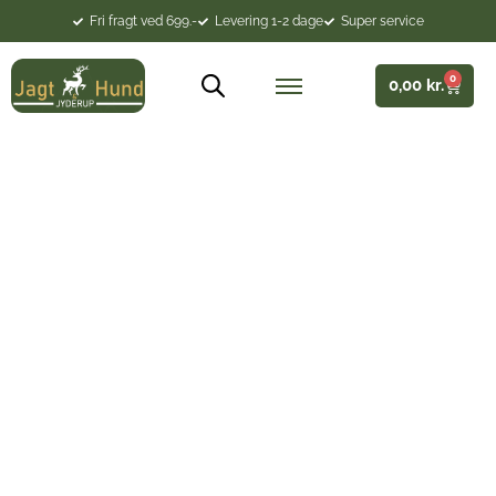
Fri fragt ved 699.-
Levering 1-2 dage
Super service
0
0,00
kr.