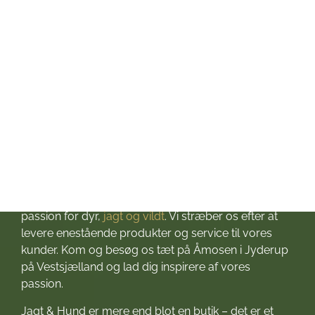
Fredag: kl. 10-17
Lørdag: kl. 10-13
Søndag: Lukket
Helligdage: Lukket
Om Jagt & Hund
Velkommen til Jagt & Hund
Jagtbutikken i Jyderup
– din ultimative destination for alt, hvad du behøver
til dine jagteventyr! Grundlagt i 2016 med stor
passion for dyr,
jagt og vildt
. Vi stræber os efter at
levere enestående produkter og service til vores
kunder. Kom og besøg os tæt på Åmosen i Jyderup
på Vestsjælland og lad dig inspirere af vores
passion.
Jagt & Hund er mere end blot en butik – det er et