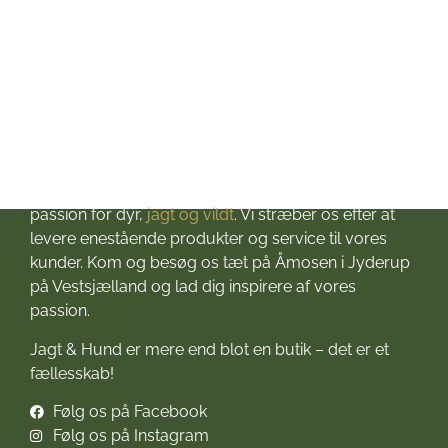
Om Jagt & Hund
Velkommen til Jagt & Hund
Jagtbutikken i Jyderup
– din ultimative destination for alt, hvad du behøver
til dine jagteventyr! Grundlagt i 2016 med stor
passion for dyr,
jagt og vildt
. Vi stræber os efter at
levere enestående produkter og service til vores
kunder. Kom og besøg os tæt på Åmosen i Jyderup
på Vestsjælland og lad dig inspirere af vores
passion.
Jagt & Hund er mere end blot en butik – det er et
fællesskab!
Følg os på Facebook
Følg os på Instagram