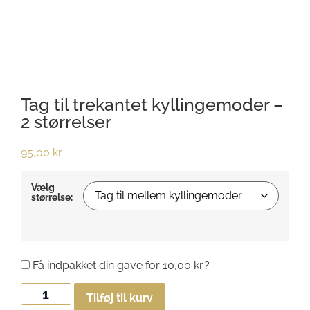
Tag til trekantet kyllingemoder –
2 størrelser
95,00
kr.
Vælg
størrelse:
Få indpakket din gave for
10,00
kr.
?
Tilføj til kurv