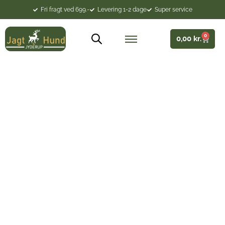
Fri fragt ved 699.-
Levering 1-2 dage
Super service
0
0,00
kr.