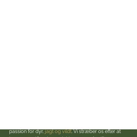
Mandag: kl. 10-17
Tirsdag: kl. 10-17
Onsdag: kl. 10-17
Torsdag: kl. 10-17
Fredag: kl. 10-17
Lørdag: kl. 10-13
Søndag: Lukket
Helligdage: Lukket
Om Jagt & Hund
Velkommen til Jagt & Hund
Jagtbutikken i Jyderup
– din ultimative destination for alt, hvad du behøver
til dine jagteventyr! Grundlagt i 2016 med stor
passion for dyr,
jagt og vildt
. Vi stræber os efter at