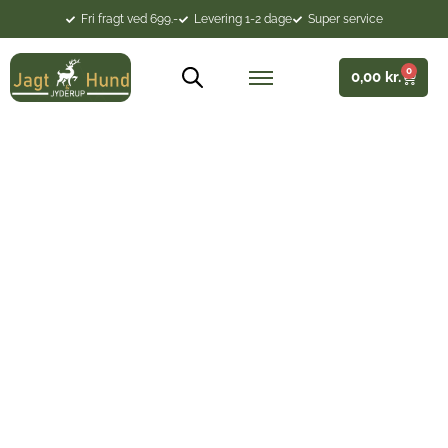
Fri fragt ved 699.-
Levering 1-2 dage
Super service
0
0,00
kr.