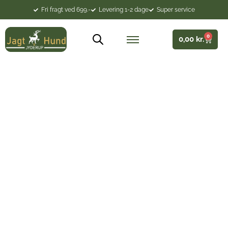
Fri fragt ved 699.-
Levering 1-2 dage
Super service
0
0,00
kr.