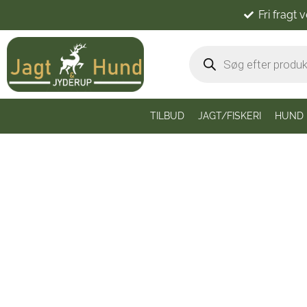
Fri fragt 
TILBUD
JAGT/FISKERI
HUND