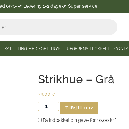
ved 699.-
Levering 1-2 dage
Super service
KAT
TING MED EGET TRYK
JÆGERENS TRYKKERI
CONTA
Strikhue – Grå
79,00
kr.
Tilføj til kurv
Få indpakket din gave for
10,00
kr.
?