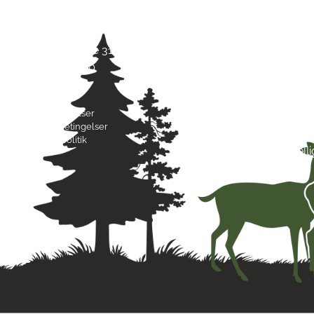
Jagt & Hund
Mand
Skarridsøgade 31 B
Tirsd
4450 Jyderup
Onsd
22 75 37 30
Torsd
Freda
Byttebetingelser
Lørda
Handelsbetingelser
Sønd
Privatlivspolitik
Hell