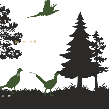
agt & Hund
yderup
estination for alt, hvad du
jagteventyr! Grundlagt i 2016
 for dyr,
jagt og vildt
. Vi stræber
re enestående produkter og
s kunder. Kom og besøg os tæt på
 på Vestsjælland og lad dig
s passion.
re end blot en butik – det er et
acebook
stagram