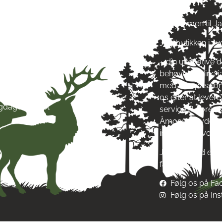
ag: kl. 10-17
Velkommen til J
ag: kl. 10-17
Jagtbutikken i J
ag: kl. 10-17
ag: kl. 10-17
– din ultimative d
g: kl. 10-17
behøver til dine 
g: kl. 10-13
med stor passion
ag: Lukket
os efter at leve
igdage: Lukket
service til vore
Åmosen i Jyderup
inspirere af vore
Jagt & Hund er me
fællesskab!
Følg os på F
Følg os på In