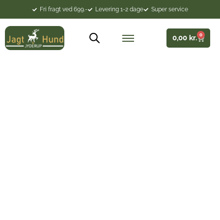
Fri fragt ved 699.-
Levering 1-2 dage
Super service
0
0,00
kr.