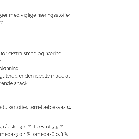
ger med vigtige næringsstoffer
e.
 for ekstra smag og næring
r
elønning
ulerod er den ideelle måde at
rende snack.
dt, kartofler, tørret æblekvas (4
, råaske 3,0 %, træstof 3,5 %,
, omega-3 0,1 %, omega-6 0,8 %