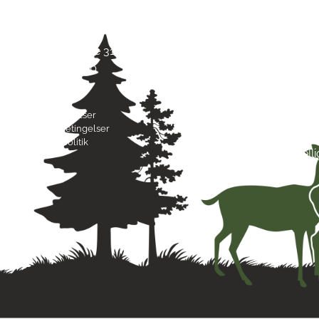
Jagt & Hund
Mand
Skarridsøgade 31 B
Tirsd
4450 Jyderup
Onsd
22 75 37 30
Torsd
Freda
Byttebetingelser
Lørda
Handelsbetingelser
Sønd
Privatlivspolitik
Hell