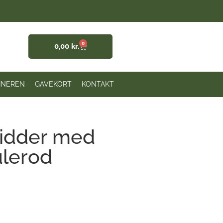
0
0,00
kr.
INEREN
GAVEKORT
KONTAKT
bidder med
lerod