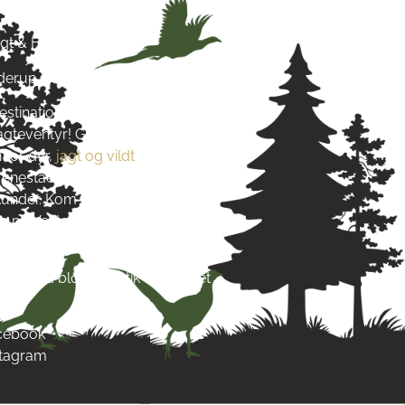
agt & Hund
yderup
estination for alt, hvad du
jagteventyr! Grundlagt i 2016
 for dyr,
jagt og vildt
. Vi stræber
re enestående produkter og
s kunder. Kom og besøg os tæt på
 på Vestsjælland og lad dig
s passion.
re end blot en butik – det er et
acebook
stagram