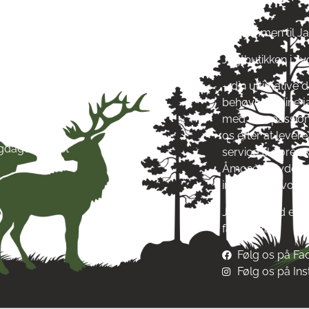
ag: kl. 10-17
Velkommen til J
ag: kl. 10-17
Jagtbutikken i J
ag: kl. 10-17
ag: kl. 10-17
– din ultimative d
g: kl. 10-17
behøver til dine 
g: kl. 10-13
med stor passion
ag: Lukket
os efter at leve
igdage: Lukket
service til vore
Åmosen i Jyderup
inspirere af vore
Jagt & Hund er me
fællesskab!
Følg os på F
Følg os på In