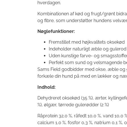
hverdagen.
Kombinationen af kød og frugt/grønt bidra
og fibre, som understøtter hundens velvær
Nøglefunktioner:
Fremstillet med højkvalitets oksekød
Indeholder naturligt æble og gulerod
Uden kunstige farve- og smagsstoffe
Perfekt som sund og velsmagende b
Sams Field godbidder med okse, æble og g
forkæle din hund på med en lækker og næ
Indhold:
Dehydreret oksekød (35 %), ærter, kyllingefe
%), ølgær, tørrede gulerødder (2 %)
Råprotein 32,0 %, råfedt 10,0 %, vand 10,0 %
calcium 1,0 %, fosfor 0,3 %, natrium 0,1 %