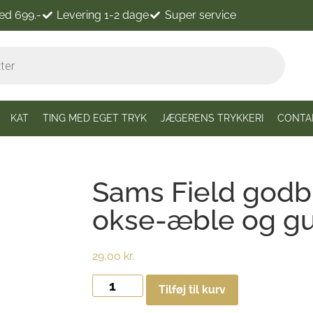
ved 699.-
Levering 1-2 dage
Super service
KAT
TING MED EGET TRYK
JÆGERENS TRYKKERI
CONTA
Sams Field god
okse-æble og gu
29,00
kr.
Tilføj til kurv