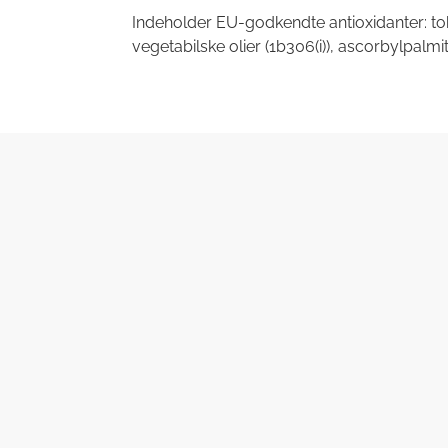
Indeholder EU-godkendte antioxidanter: tok
vegetabilske olier (1b306(i)), ascorbylpalm