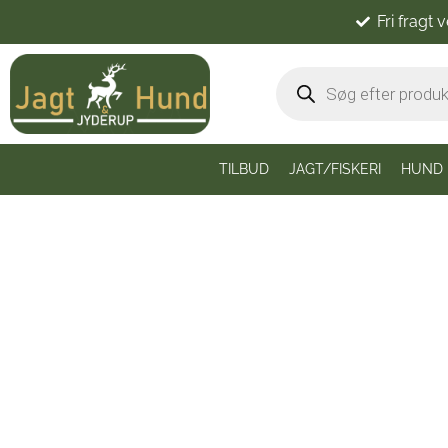
Fri fragt 
TILBUD
JAGT/FISKERI
HUND