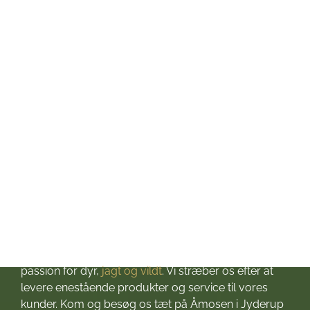
Mandag: kl. 10-17
Tirsdag: kl. 10-17
Onsdag: kl. 10-17
Torsdag: kl. 10-17
Fredag: kl. 10-17
Lørdag: kl. 10-13
Søndag: Lukket
Helligdage: Lukket
Om Jagt & Hund
Velkommen til Jagt & Hund
Jagtbutikken i Jyderup
– din ultimative destination for alt, hvad du behøver
til dine jagteventyr! Grundlagt i 2016 med stor
passion for dyr,
jagt og vildt
. Vi stræber os efter at
levere enestående produkter og service til vores
kunder. Kom og besøg os tæt på Åmosen i Jyderup