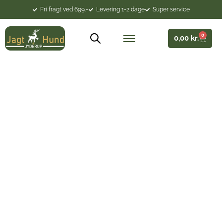
Fri fragt ved 699.-
Levering 1-2 dage
Super service
0
0,00
kr.