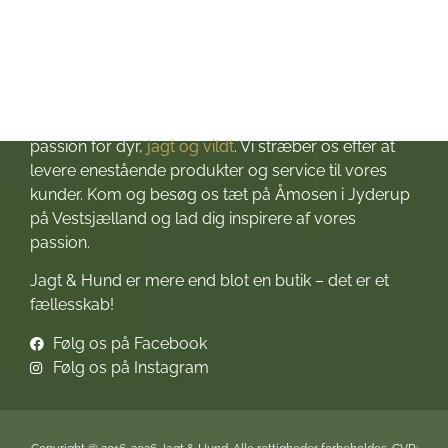
Velkommen til Jagt & Hund
Jagtbutikken i Jyderup
– din ultimative destination for alt, hvad du behøver
til dine jagteventyr! Grundlagt i 2016 med stor
passion for dyr,
jagt og vildt
. Vi stræber os efter at
levere enestående produkter og service til vores
kunder. Kom og besøg os tæt på Åmosen i Jyderup
på Vestsjælland og lad dig inspirere af vores
passion.
Jagt & Hund er mere end blot en butik – det er et
fællesskab!
Følg os på Facebook
Følg os på Instagram