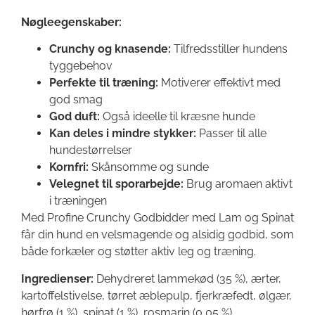
Nøgleegenskaber:
Crunchy og knasende:
Tilfredsstiller hundens
tyggebehov
Perfekte til træning:
Motiverer effektivt med
god smag
God duft:
Også ideelle til kræsne hunde
Kan deles i mindre stykker:
Passer til alle
hundestørrelser
Kornfri:
Skånsomme og sunde
Velegnet til sporarbejde:
Brug aromaen aktivt
i træningen
Med Profine Crunchy Godbidder med Lam og Spinat
får din hund en velsmagende og alsidig godbid, som
både forkæler og støtter aktiv leg og træning.
Ingredienser:
Dehydreret lammekød (35 %), ærter,
kartoffelstivelse, tørret æblepulp, fjerkræfedt, ølgær,
hørfrø (1 %), spinat (1 %), rosmarin (0,05 %).