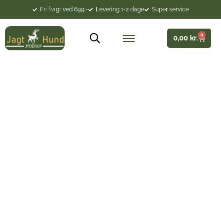
Fri fragt ved 699.-
Levering 1-2 dage
Super service
0
0,00
kr.