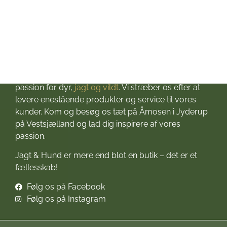
Velkommen til Jagt & Hund
Jagtbutikken i Jyderup
– din ultimative destination for alt, hvad du behøver
til dine jagteventyr! Grundlagt i 2016 med stor
passion for dyr,
jagt og vildt
. Vi stræber os efter at
levere enestående produkter og service til vores
kunder. Kom og besøg os tæt på Åmosen i Jyderup
på Vestsjælland og lad dig inspirere af vores
passion.
Jagt & Hund er mere end blot en butik – det er et
fællesskab!
Følg os på Facebook
Følg os på Instagram