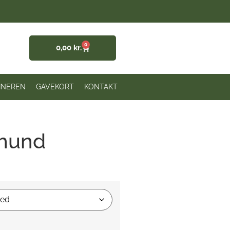
0
0,00
kr.
INEREN
GAVEKORT
KONTAKT
 hund