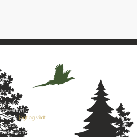
& Hund
agt & Hund
yderup
estination for alt, hvad du
jagteventyr! Grundlagt i 2016
 for dyr,
jagt og vildt
. Vi stræber
re enestående produkter og
s kunder. Kom og besøg os tæt på