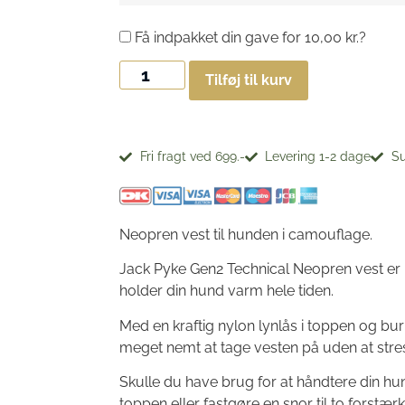
Få indpakket din gave for
10,00
kr.
?
Tilføj til kurv
Fri fragt ved 699.-
Levering 1-2 dage
Su
Neopren vest til hunden i camouflage.
Jack Pyke Gen2 Technical Neopren vest er 
holder din hund varm hele tiden.
Med en kraftig nylon lynlås i toppen og bu
meget nemt at tage vesten på uden at stre
Skulle du have brug for at håndtere din hu
toppen eller fastgøre en snor til to forstæ