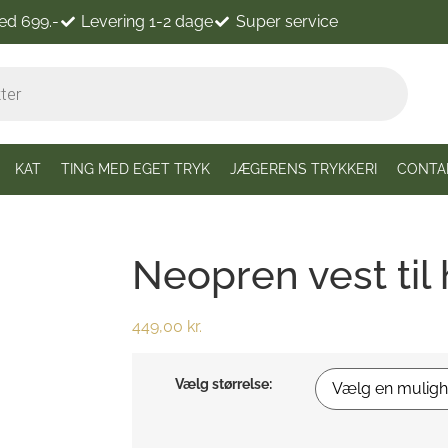
ved 699.-
Levering 1-2 dage
Super service
KAT
TING MED EGET TRYK
JÆGERENS TRYKKERI
CONTA
Neopren vest til
449,00
kr.
Vælg størrelse: