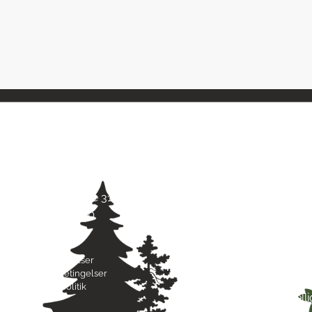
Kontaktinfo
Åbni
Jagt & Hund
Mand
Skarridsøgade 31 B
Tirsd
4450 Jyderup
Onsd
22 75 37 30
Torsd
Freda
Byttebetingelser
Lørda
Handelsbetingelser
Sønd
Privatlivspolitik
Hell