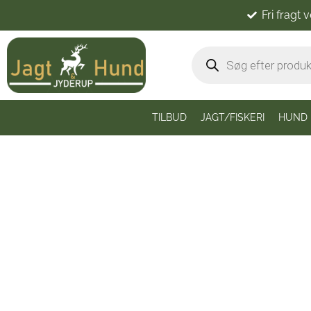
Fri fragt 
TILBUD
JAGT/FISKERI
HUND