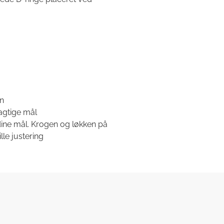
en
agtige mål
 dine mål. Krogen og løkken på
lle justering