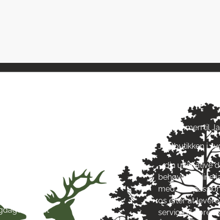
ngstider
Om Jagt 
ag: kl. 10-17
Velkommen til J
ag: kl. 10-17
Jagtbutikken i J
ag: kl. 10-17
ag: kl. 10-17
– din ultimative d
g: kl. 10-17
behøver til dine 
g: kl. 10-13
med stor passion
ag: Lukket
os efter at leve
igdage: Lukket
service til vore