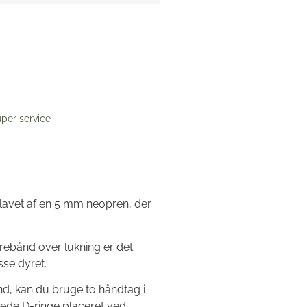
per service
lavet af en 5 mm neopren, der
rrebånd over lukning er det
sse dyret.
nd, kan du bruge to håndtag i
rkede D-ringe placeret ved