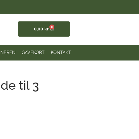
0
0,00
kr.
INEREN
GAVEKORT
KONTAKT
e til 3