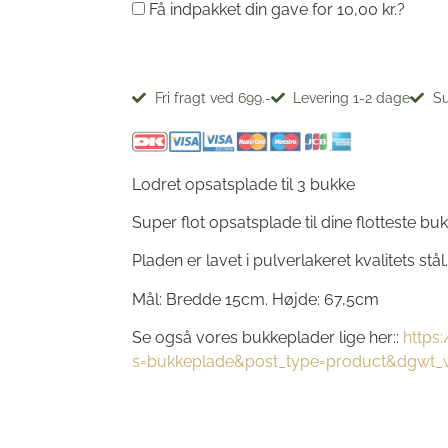
Få indpakket din gave for
10,00
kr.
?
Fri fragt ved 699.-
Levering 1-2 dage
Su
Lodret opsatsplade til 3 bukke
Super flot opsatsplade til dine flotteste buk
Pladen er lavet i pulverlakeret kvalitets stål.
Mål: Bredde 15cm. Højde: 67,5cm
Se også vores bukkeplader lige her::
https
s=bukkeplade&post_type=product&dgwt_