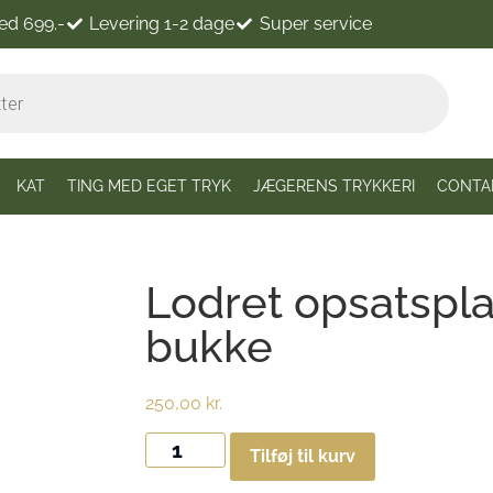
ved 699.-
Levering 1-2 dage
Super service
KAT
TING MED EGET TRYK
JÆGERENS TRYKKERI
CONTA
Lodret opsatsplad
bukke
250,00
kr.
Tilføj til kurv