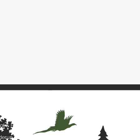
& Hund
agt & Hund
yderup