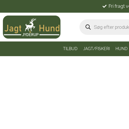
Fri fragt 
TILBUD
JAGT/FISKERI
HUND