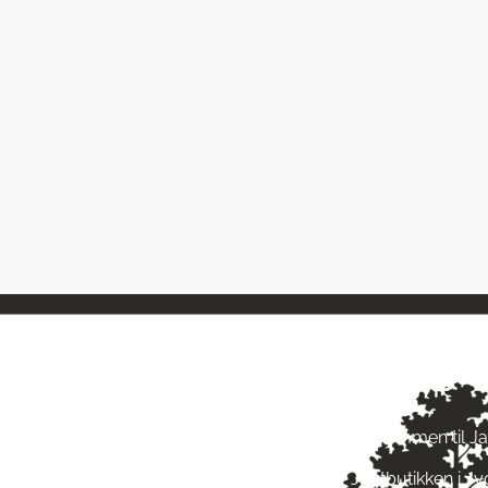
ngstider
Om Jagt 
ag: kl. 10-17
Velkommen til J
ag: kl. 10-17
Jagtbutikken i J