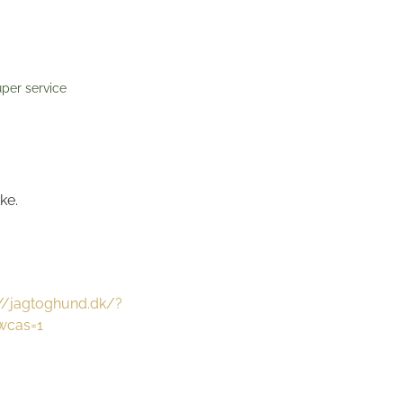
per service
ke.
://jagtoghund.dk/?
wcas=1