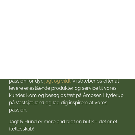
Søndag: Lukket
Helligdage: Lukket
Om Jagt & Hund
Velkommen til Jagt & Hund
Jagtbutikken i Jyderup
– din ultimative destination for alt, hvad du behøver
til dine jagteventyr! Grundlagt i 2016 med stor
passion for dyr,
jagt og vildt
. Vi stræber os efter at
levere enestående produkter og service til vores
kunder. Kom og besøg os tæt på Åmosen i Jyderup
på Vestsjælland og lad dig inspirere af vores
passion.
Jagt & Hund er mere end blot en butik – det er et
fællesskab!