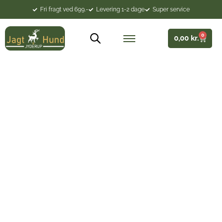
Fri fragt ved 699.-
Levering 1-2 dage
Super service
0
0,00
kr.