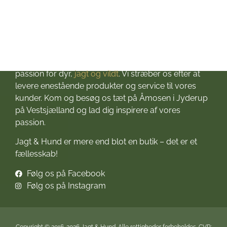
Velkommen til Jagt & Hund
Jagtbutikken i Jyderup
– din ultimative destination for alt, hvad du behøver
til dine jagteventyr! Grundlagt i 2016 med stor
passion for dyr,
jagt og vildt
. Vi stræber os efter at
levere enestående produkter og service til vores
kunder. Kom og besøg os tæt på Åmosen i Jyderup
på Vestsjælland og lad dig inspirere af vores
passion.
Jagt & Hund er mere end blot en butik – det er et
fællesskab!
Følg os på Facebook
Følg os på Instagram
Copyright © 2016-2026 Jagt & Hund. Alle rettigheder forbeholdes. CVR: