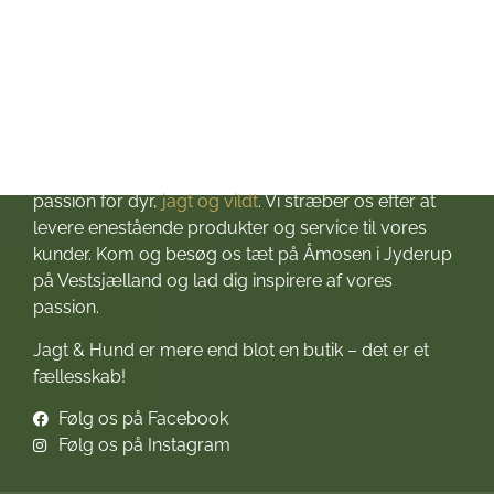
Om Jagt & Hund
Velkommen til Jagt & Hund
Jagtbutikken i Jyderup
– din ultimative destination for alt, hvad du behøver
til dine jagteventyr! Grundlagt i 2016 med stor
passion for dyr,
jagt og vildt
. Vi stræber os efter at
levere enestående produkter og service til vores
kunder. Kom og besøg os tæt på Åmosen i Jyderup
på Vestsjælland og lad dig inspirere af vores
passion.
Jagt & Hund er mere end blot en butik – det er et
fællesskab!
Følg os på Facebook
Følg os på Instagram