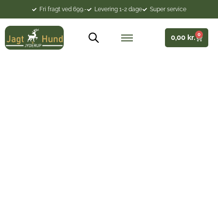
Fri fragt ved 699.-
Levering 1-2 dage
Super service
0
0,00
kr.