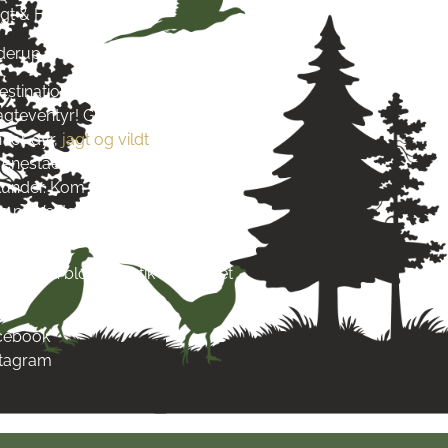
agt & Hund
yderup
estination for alt, hvad du
jagteventyr! Grundlagt i 2016
 for dyr,
jagt og vildt
. Vi stræber
re enestående produkter og
s kunder. Kom og besøg os tæt på
 på Vestsjælland og lad dig
s passion.
re end blot en butik – det er et
acebook
stagram