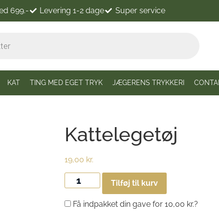
ved 699.-
Levering 1-2 dage
Super service
KAT
TING MED EGET TRYK
JÆGERENS TRYKKERI
CONTA
Kattelegetøj
19,00
kr.
Tilføj til kurv
Få indpakket din gave for
10,00
kr.
?