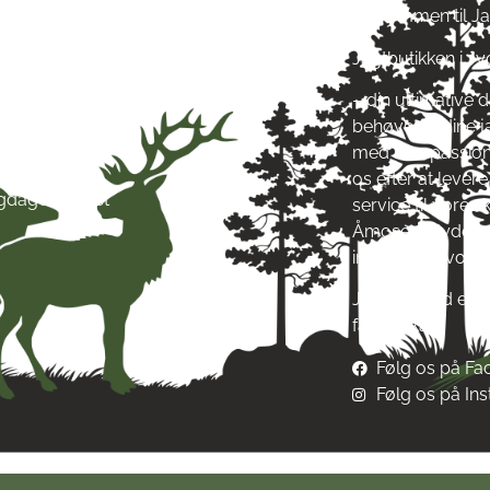
ag: kl. 10-17
Velkommen til J
ag: kl. 10-17
Jagtbutikken i J
ag: kl. 10-17
ag: kl. 10-17
– din ultimative d
g: kl. 10-17
behøver til dine 
g: kl. 10-13
med stor passion
ag: Lukket
os efter at leve
igdage: Lukket
service til vore
Åmosen i Jyderup
inspirere af vore
Jagt & Hund er me
fællesskab!
Følg os på F
Følg os på In