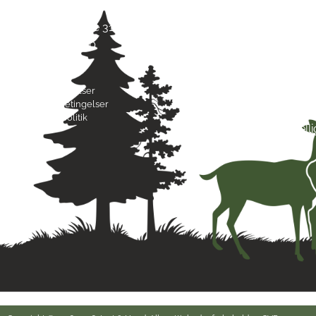
Jagt & Hund
Mand
Skarridsøgade 31 B
Tirsd
4450 Jyderup
Onsd
22 75 37 30
Torsd
Freda
Byttebetingelser
Lørda
Handelsbetingelser
Sønd
Privatlivspolitik
Hell