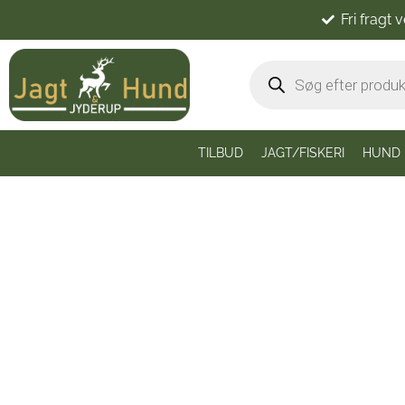
Fri fragt 
TILBUD
JAGT/FISKERI
HUND