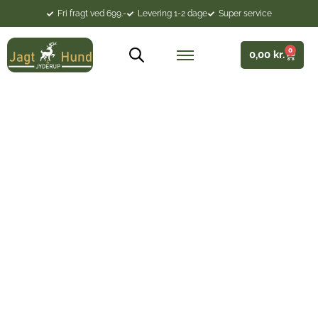
Fri fragt ved 699.-
Levering 1-2 dage
Super service
0
0,00
kr.