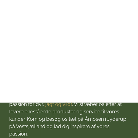
Torsdag: kl. 10-17
Fredag: kl. 10-17
Lørdag: kl. 10-13
Søndag: Lukket
Helligdage: Lukket
Om Jagt & Hund
Velkommen til Jagt & Hund
Jagtbutikken i Jyderup
– din ultimative destination for alt, hvad du behøver
til dine jagteventyr! Grundlagt i 2016 med stor
passion for dyr,
jagt og vildt
. Vi stræber os efter at
levere enestående produkter og service til vores
kunder. Kom og besøg os tæt på Åmosen i Jyderup
på Vestsjælland og lad dig inspirere af vores
passion.