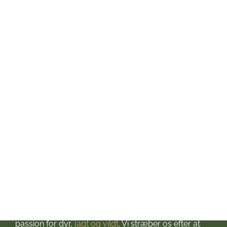
Mandag: kl. 10-17
Tirsdag: kl. 10-17
Onsdag: kl. 10-17
Torsdag: kl. 10-17
Fredag: kl. 10-17
Lørdag: kl. 10-13
Søndag: Lukket
Helligdage: Lukket
Om Jagt & Hund
Velkommen til Jagt & Hund
Jagtbutikken i Jyderup
– din ultimative destination for alt, hvad du behøver
til dine jagteventyr! Grundlagt i 2016 med stor
passion for dyr,
jagt og vildt
. Vi stræber os efter at