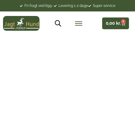
Fri fragt ved 699.-
Levering 1-2 dage
Super service
0
0,00
kr.