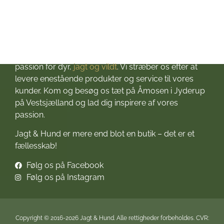
Velkommen til Jagt & Hund
Jagtbutikken i Jyderup
– din ultimative destination for alt, hvad du behøver
til dine jagteventyr! Grundlagt i 2016 med stor
passion for dyr,
jagt og vildt
. Vi stræber os efter at
levere enestående produkter og service til vores
kunder. Kom og besøg os tæt på Åmosen i Jyderup
på Vestsjælland og lad dig inspirere af vores
passion.
Jagt & Hund er mere end blot en butik – det er et
fællesskab!
Følg os på Facebook
Følg os på Instagram
Copyright © 2016-2026 Jagt & Hund. Alle rettigheder forbeholdes. CVR: