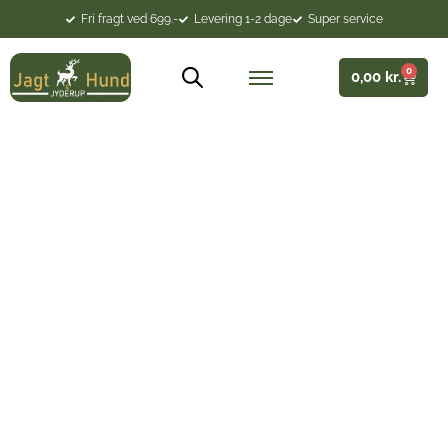
Fri fragt ved 699.-
Levering 1-2 dage
Super service
0
0,00
kr.