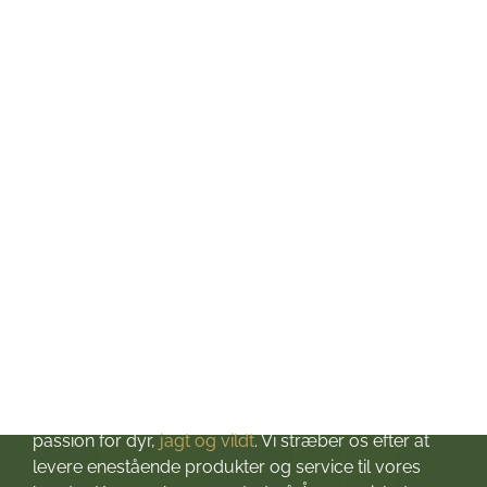
Mandag: kl. 10-17
Tirsdag: kl. 10-17
Onsdag: kl. 10-17
Torsdag: kl. 10-17
Fredag: kl. 10-17
Lørdag: kl. 10-13
Søndag: Lukket
Helligdage: Lukket
Om Jagt & Hund
Velkommen til Jagt & Hund
Jagtbutikken i Jyderup
– din ultimative destination for alt, hvad du behøver
til dine jagteventyr! Grundlagt i 2016 med stor
passion for dyr,
jagt og vildt
. Vi stræber os efter at
levere enestående produkter og service til vores