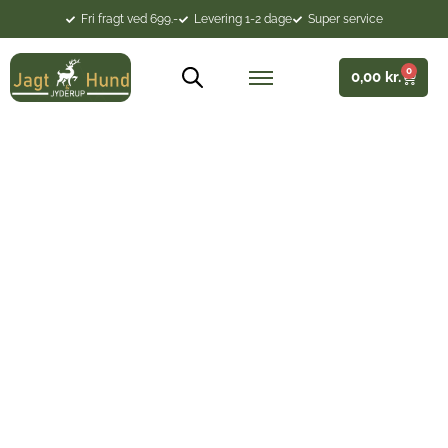
Fri fragt ved 699.-
Levering 1-2 dage
Super service
0
0,00
kr.