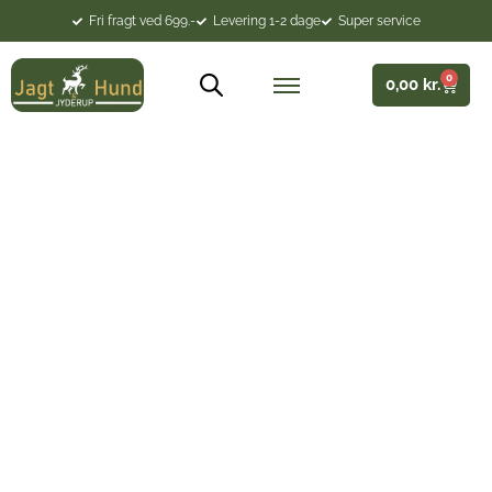
Fri fragt ved 699.-
Levering 1-2 dage
Super service
0
0,00
kr.