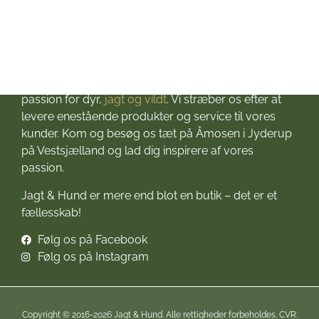
Velkommen til Jagt & Hund
Jagtbutikken i Jyderup
– din ultimative destination for alt, hvad du behøver
til dine jagteventyr! Grundlagt i 2016 med stor
passion for dyr,
jagt og vildt
. Vi stræber os efter at
levere enestående produkter og service til vores
kunder. Kom og besøg os tæt på Åmosen i Jyderup
på Vestsjælland og lad dig inspirere af vores
passion.
Jagt & Hund er mere end blot en butik – det er et
fællesskab!
Følg os på Facebook
Følg os på Instagram
Copyright © 2016-2026 Jagt & Hund. Alle rettigheder forbeholdes. CVR: