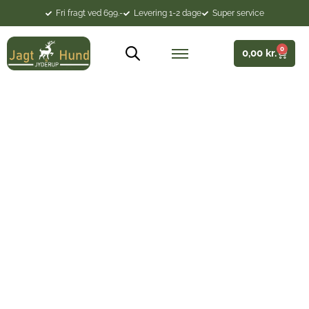
Fri fragt ved 699.-
Levering 1-2 dage
Super service
0
0,00
kr.