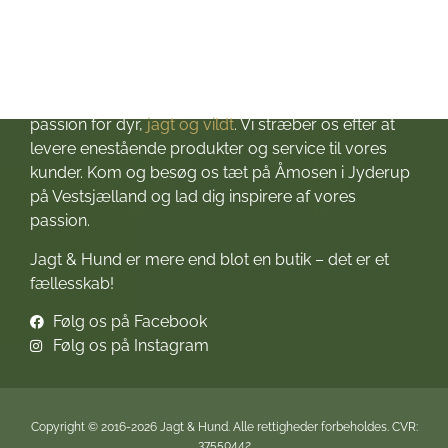
Jagtbutikken i Jyderup
– din ultimative destination for alt, hvad du behøver
til dine jagteventyr! Grundlagt i 2016 med stor
passion for dyr,
jagt og vildt
. Vi stræber os efter at
levere enestående produkter og service til vores
kunder. Kom og besøg os tæt på Åmosen i Jyderup
på Vestsjælland og lad dig inspirere af vores
passion.
Jagt & Hund er mere end blot en butik – det er et
fællesskab!
Følg os på Facebook
Følg os på Instagram
Copyright © 2016-2026 Jagt & Hund. Alle rettigheder forbeholdes. CVR:
37550442