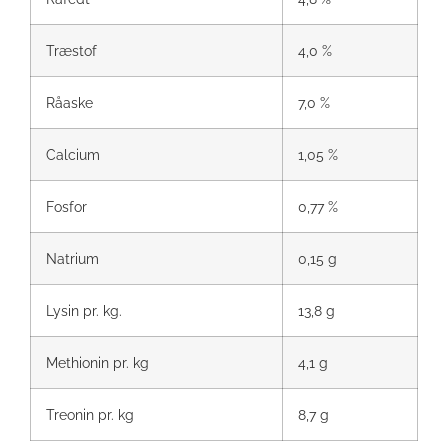
Træstof
4,0 %
Råaske
7,0 %
Calcium
1,05 %
Fosfor
0,77 %
Natrium
0,15 g
Lysin pr. kg.
13,8 g
Methionin pr. kg
4,1 g
Treonin pr. kg
8,7 g