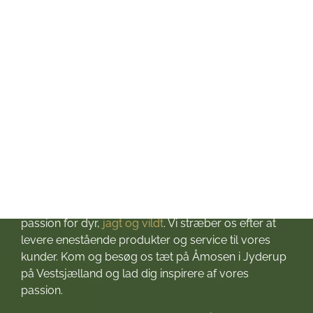
Torsdag: kl. 10-17
Fredag: kl. 10-17
Lørdag: kl. 10-13
Søndag: Lukket
Helligdage: Lukket
Om Jagt & Hund
Velkommen til Jagt & Hund
Jagtbutikken i Jyderup
– din ultimative destination for alt, hvad du behøver
til dine jagteventyr! Grundlagt i 2016 med stor
passion for dyr,
jagt og vildt
. Vi stræber os efter at
levere enestående produkter og service til vores
kunder. Kom og besøg os tæt på Åmosen i Jyderup
på Vestsjælland og lad dig inspirere af vores
passion.