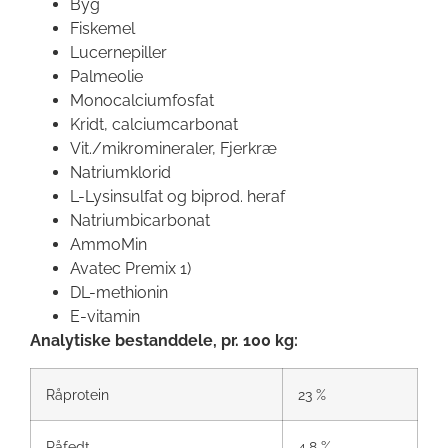
Byg
Fiskemel
Lucernepiller
Palmeolie
Monocalciumfosfat
Kridt, calciumcarbonat
Vit./mikromineraler, Fjerkræ
Natriumklorid
L-Lysinsulfat og biprod. heraf
Natriumbicarbonat
AmmoMin
Avatec Premix 1)
DL-methionin
E-vitamin
Analytiske bestanddele, pr. 100 kg:
Råprotein
23 %
Råfedt
4,8 %