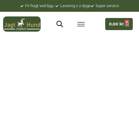
Fri fragt ved 699.-
Levering 1-2 dage
Super service
0
0,00
kr.