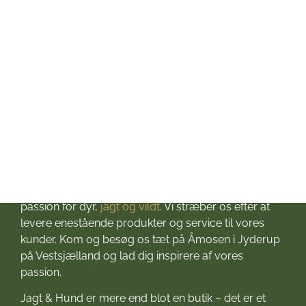
Fredag: kl. 10-17
Lørdag: kl. 10-13
Søndag: Lukket
Helligdage: Lukket
Om Jagt & Hund
Velkommen til Jagt & Hund
Jagtbutikken i Jyderup
– din ultimative destination for alt, hvad du behøver
til dine jagteventyr! Grundlagt i 2016 med stor
passion for dyr,
jagt og vildt
. Vi stræber os efter at
levere enestående produkter og service til vores
kunder. Kom og besøg os tæt på Åmosen i Jyderup
på Vestsjælland og lad dig inspirere af vores
passion.
Jagt & Hund er mere end blot en butik – det er et