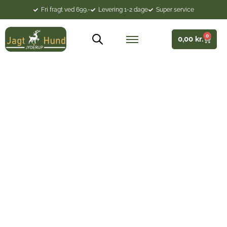
Fri fragt ved 699.-
Levering 1-2 dage
Super service
0
0,00
kr.