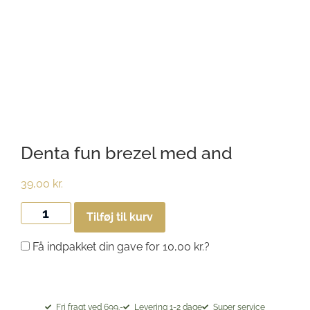
Denta fun brezel med and
39,00
kr.
Tilføj til kurv
Få indpakket din gave for
10,00
kr.
?
Fri fragt ved 699.-
Levering 1-2 dage
Super service