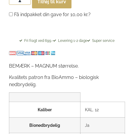
Tilføj til kurv
Få indpakket din gave for
10,00
kr.
?
Fri fragt ved 699.-
Levering 1-2 dage
Super service
BEMÆRK – MAGNUM størrelse.
Kvalitets patron fra BioAmmo – biologisk
nedbrydelig.
Kaliber
KAL. 12
Bionedbrydelig
Ja