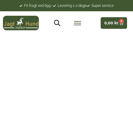
Fri fragt ved 699.-
Levering 1-2 dage
Super service
0
0,00
kr.