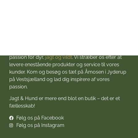
Om Jagt & Hund
Velkommen til Jagt & Hund
Jagtbutikken i Jyderup
– din ultimative destination for alt, hvad du behøver
til dine jagteventyr! Grundlagt i 2016 med stor
passion for dyr,
jagt og vildt
. Vi stræber os efter at
levere enestående produkter og service til vores
kunder. Kom og besøg os tæt på Åmosen i Jyderup
på Vestsjælland og lad dig inspirere af vores
passion.
Jagt & Hund er mere end blot en butik – det er et
fællesskab!
Følg os på Facebook
Følg os på Instagram